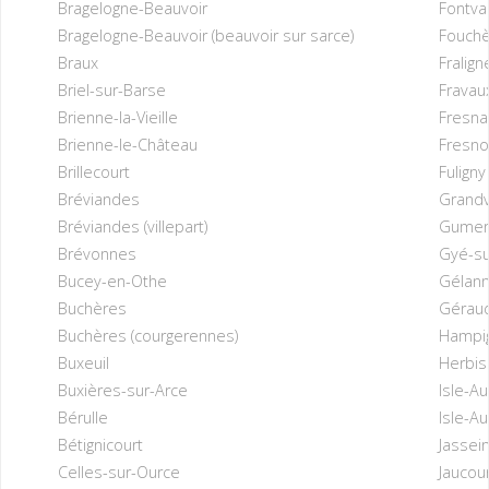
Bragelogne-Beauvoir
Fontva
Bragelogne-Beauvoir (beauvoir sur sarce)
Fouch
Braux
Fralign
Briel-sur-Barse
Fravau
Brienne-la-Vieille
Fresna
Brienne-le-Château
Fresno
Brillecourt
Fuligny
Bréviandes
Grandvi
Bréviandes (villepart)
Gumer
Brévonnes
Gyé-su
Bucey-en-Othe
Gélan
Buchères
Gérau
Buchères (courgerennes)
Hampi
Buxeuil
Herbis
Buxières-sur-Arce
Isle-Au
Bérulle
Isle-A
Bétignicourt
Jassei
Celles-sur-Ource
Jaucou