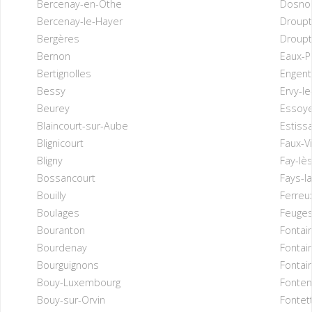
Bercenay-en-Othe
Dosno
Bercenay-le-Hayer
Droupt
Bergères
Droupt
Bernon
Eaux-P
Bertignolles
Engen
Bessy
Ervy-le
Beurey
Essoy
Blaincourt-sur-Aube
Estiss
Blignicourt
Faux-Vi
Bligny
Fay-lès
Bossancourt
Fays-l
Bouilly
Ferreu
Boulages
Feuge
Bouranton
Fontai
Bourdenay
Fontai
Bourguignons
Fontai
Bouy-Luxembourg
Fonten
Bouy-sur-Orvin
Fontet