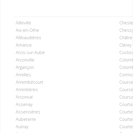
Ailleville
Chesle
Aix-en-Othe
Chessy
Allibaudières
Châtre
Amance
Clérey
Arcis-sur-Aube
Cocloi
Arconville
Colomb
Argançon
Colomb
Arrelles
Cormo
Arrembécourt
Cource
Arrentières
Cource
Arsonval
Coursa
Assenay
Courta
Assencières
Courte
Aubeterre
Courte
Aulnay
Courte