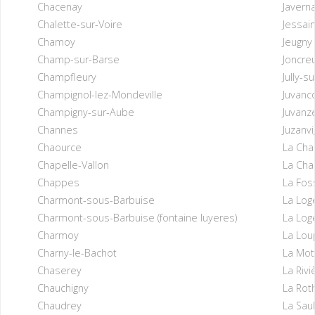
Chacenay
Javern
Chalette-sur-Voire
Jessai
Chamoy
Jeugny
Champ-sur-Barse
Joncreu
Champfleury
Jully-s
Champignol-lez-Mondeville
Juvanc
Champigny-sur-Aube
Juvanz
Channes
Juzanvi
Chaource
La Cha
Chapelle-Vallon
La Cha
Chappes
La Fos
Charmont-sous-Barbuise
La Log
Charmont-sous-Barbuise (fontaine luyeres)
La Log
Charmoy
La Lou
Charny-le-Bachot
La Mott
Chaserey
La Riv
Chauchigny
La Rot
Chaudrey
La Sau