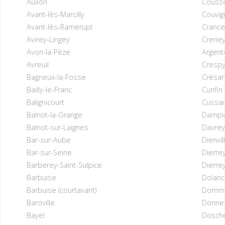
Auxon
Couss
Avant-lès-Marcilly
Couvig
Avant-lès-Ramerupt
Crance
Avirey-Lingey
Creney
Avon-la-Pèze
Argent
Avreuil
Crespy
Bagneux-la-Fosse
Crésan
Bailly-le-Franc
Cunfin
Balignicourt
Cussa
Balnot-la-Grange
Dampi
Balnot-sur-Laignes
Davrey
Bar-sur-Aube
Dienvil
Bar-sur-Seine
Dierrey
Barberey-Saint-Sulpice
Dierrey
Barbuise
Dolanc
Barbuise (courtavant)
Dommar
Baroville
Donne
Bayel
Dosch