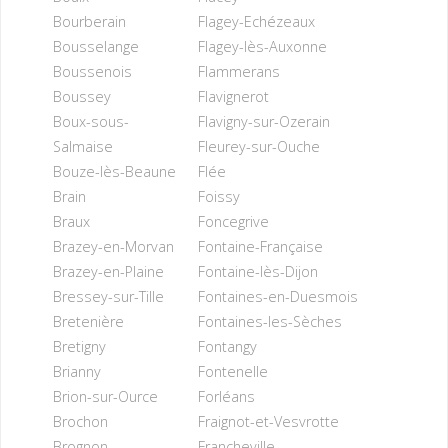
Bourberain
Flagey-Echézeaux
Bousselange
Flagey-lès-Auxonne
Boussenois
Flammerans
Boussey
Flavignerot
Boux-sous-
Flavigny-sur-Ozerain
Salmaise
Fleurey-sur-Ouche
Bouze-lès-Beaune
Flée
Brain
Foissy
Braux
Foncegrive
Brazey-en-Morvan
Fontaine-Française
Brazey-en-Plaine
Fontaine-lès-Dijon
Bressey-sur-Tille
Fontaines-en-Duesmois
Bretenière
Fontaines-les-Sèches
Bretigny
Fontangy
Brianny
Fontenelle
Brion-sur-Ource
Forléans
Brochon
Fraignot-et-Vesvrotte
Brognon
Francheville