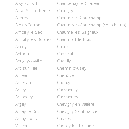
Aisy-sous-Thil
Chaudenay-le-Château
Alise-Sainte-Reine
Chaugey
Allerey
Chaume-et-Courchamp
Aloxe-Corton
Chaume-et-Courchamp (courchamp)
Ampilly-le-Sec
Chaume-lès-Baigneux
Ampilly-les-Bordes
Chaumont-le-Bois
Ancey
Chaux
Antheuil
Chazeuil
Antigny-la-Ville
Chazilly
Arc-sur-Tille
Chemin-d’Aisey
Arceau
Chenôve
Arcenant
Cheuge
Arcey
Chevannay
Arconcey
Chevannes
Argilly
Chevigny-en-Valière
Arnay-le-Duc
Chevigny-Saint-Sauveur
Arnay-sous-
Chivres
Vitteaux
Chorey-les-Beaune