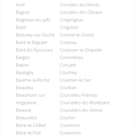
Avot
Corcelles-les-Monts
Bagnot
Corcelles-lès-Cîteaux
Baigneux-les-Juifs
Corgengoux
Balot
Corgoloin
Barbirey-sur-Ouche
Cormot-le-Grand
Bard-le-Régulier
Corpeau
Bard-lès-Époisses
Corpoyer-la-Chapelle
Barges
Corrombles
Barjon
Corsaint
Baubigny
Couchey
Baulme-la-Roche
Coulmier-le-Sec
Beaulieu
Courban
Beaumont-sur-
Courcelles-Frémoy
Vingeanne
Courcelles-lès-Montbard
Beaune
Courcelles-lès-Semur
Beaunotte
Courlon
Beire-le-Châtel
Courtivron
Beire-le-Fort
Couternon