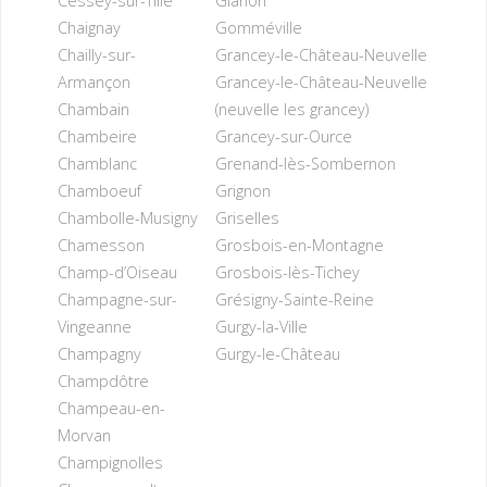
Cessey-sur-Tille
Glanon
Chaignay
Gomméville
Chailly-sur-
Grancey-le-Château-Neuvelle
Armançon
Grancey-le-Château-Neuvelle
Chambain
(neuvelle les grancey)
Chambeire
Grancey-sur-Ource
Chamblanc
Grenand-lès-Sombernon
Chamboeuf
Grignon
Chambolle-Musigny
Griselles
Chamesson
Grosbois-en-Montagne
Champ-d’Oiseau
Grosbois-lès-Tichey
Champagne-sur-
Grésigny-Sainte-Reine
Vingeanne
Gurgy-la-Ville
Champagny
Gurgy-le-Château
Champdôtre
Champeau-en-
Morvan
Champignolles