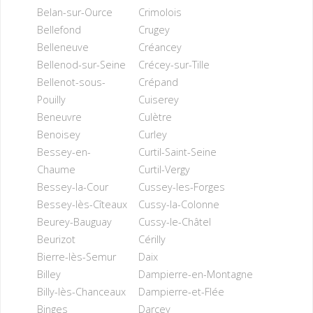
Belan-sur-Ource
Crimolois
Bellefond
Crugey
Belleneuve
Créancey
Bellenod-sur-Seine
Crécey-sur-Tille
Bellenot-sous-
Crépand
Pouilly
Cuiserey
Beneuvre
Culètre
Benoisey
Curley
Bessey-en-
Curtil-Saint-Seine
Chaume
Curtil-Vergy
Bessey-la-Cour
Cussey-les-Forges
Bessey-lès-Cîteaux
Cussy-la-Colonne
Beurey-Bauguay
Cussy-le-Châtel
Beurizot
Cérilly
Bierre-lès-Semur
Daix
Billey
Dampierre-en-Montagne
Billy-lès-Chanceaux
Dampierre-et-Flée
Binges
Darcey