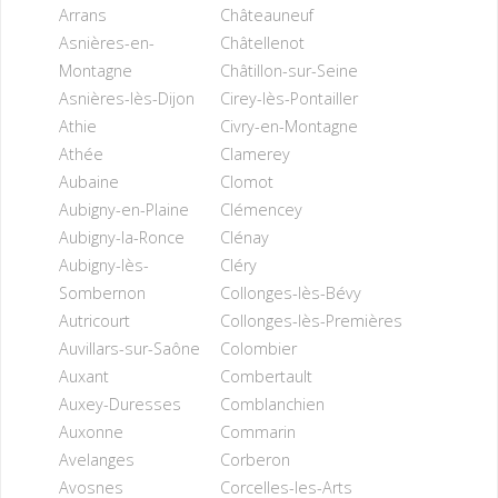
Arrans
Châteauneuf
Asnières-en-
Châtellenot
Montagne
Châtillon-sur-Seine
Asnières-lès-Dijon
Cirey-lès-Pontailler
Athie
Civry-en-Montagne
Athée
Clamerey
Aubaine
Clomot
Aubigny-en-Plaine
Clémencey
Aubigny-la-Ronce
Clénay
Aubigny-lès-
Cléry
Sombernon
Collonges-lès-Bévy
Autricourt
Collonges-lès-Premières
Auvillars-sur-Saône
Colombier
Auxant
Combertault
Auxey-Duresses
Comblanchien
Auxonne
Commarin
Avelanges
Corberon
Avosnes
Corcelles-les-Arts