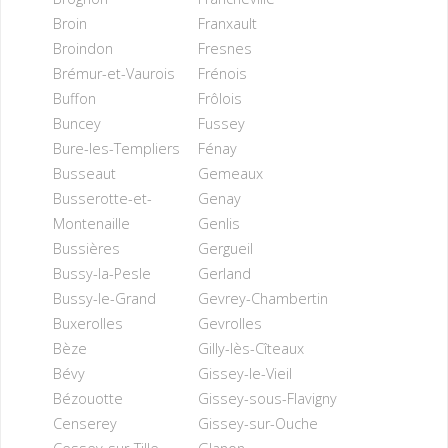
Broin
Franxault
Broindon
Fresnes
Brémur-et-Vaurois
Frénois
Buffon
Frôlois
Buncey
Fussey
Bure-les-Templiers
Fénay
Busseaut
Gemeaux
Busserotte-et-
Genay
Montenaille
Genlis
Bussières
Gergueil
Bussy-la-Pesle
Gerland
Bussy-le-Grand
Gevrey-Chambertin
Buxerolles
Gevrolles
Bèze
Gilly-lès-Cîteaux
Bévy
Gissey-le-Vieil
Bézouotte
Gissey-sous-Flavigny
Censerey
Gissey-sur-Ouche