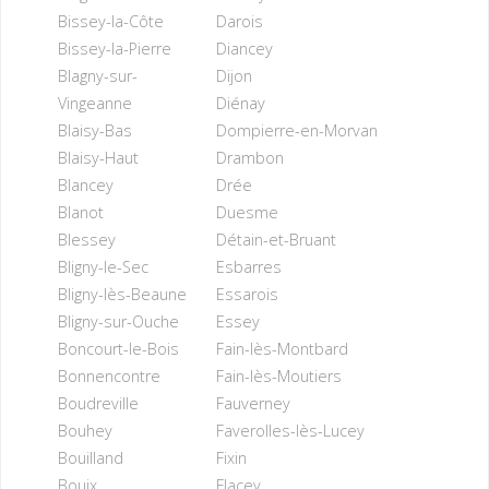
Bissey-la-Côte
Darois
Bissey-la-Pierre
Diancey
Blagny-sur-
Dijon
Vingeanne
Diénay
Blaisy-Bas
Dompierre-en-Morvan
Blaisy-Haut
Drambon
Blancey
Drée
Blanot
Duesme
Blessey
Détain-et-Bruant
Bligny-le-Sec
Esbarres
Bligny-lès-Beaune
Essarois
Bligny-sur-Ouche
Essey
Boncourt-le-Bois
Fain-lès-Montbard
Bonnencontre
Fain-lès-Moutiers
Boudreville
Fauverney
Bouhey
Faverolles-lès-Lucey
Bouilland
Fixin
Bouix
Flacey