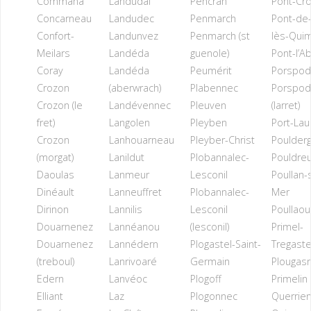
Commana
Landudal
Pencran
Pont-Cro
Concarneau
Landudec
Penmarch
Pont-de-
Confort-
Landunvez
Penmarch (st
lès-Qui
Meilars
Landéda
guenole)
Pont-l’A
Coray
Landéda
Peumérit
Porspod
Crozon
(aberwrach)
Plabennec
Porspod
Crozon (le
Landévennec
Pleuven
(larret)
fret)
Langolen
Pleyben
Port-Lau
Crozon
Lanhouarneau
Pleyber-Christ
Poulderg
(morgat)
Lanildut
Plobannalec-
Pouldreu
Daoulas
Lanmeur
Lesconil
Poullan-
Dinéault
Lanneuffret
Plobannalec-
Mer
Dirinon
Lannilis
Lesconil
Poullao
Douarnenez
Lannéanou
(lesconil)
Primel-
Douarnenez
Lannédern
Plogastel-Saint-
Tregaste
(treboul)
Lanrivoaré
Germain
Plougas
Edern
Lanvéoc
Plogoff
Primelin
Elliant
Laz
Plogonnec
Querrie