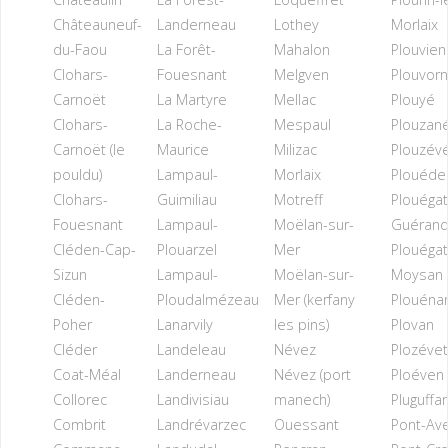
Châteauneuf-
Landerneau
Lothey
Morlaix
du-Faou
La Forêt-
Mahalon
Plouvien
Clohars-
Fouesnant
Melgven
Plouvorn
Carnoët
La Martyre
Mellac
Plouyé
Clohars-
La Roche-
Mespaul
Plouzan
Carnoët (le
Maurice
Milizac
Plouzév
pouldu)
Lampaul-
Morlaix
Plouéde
Clohars-
Guimiliau
Motreff
Plouégat
Fouesnant
Lampaul-
Moëlan-sur-
Guéran
Cléden-Cap-
Plouarzel
Mer
Plouégat
Sizun
Lampaul-
Moëlan-sur-
Moysan
Cléden-
Ploudalmézeau
Mer (kerfany
Plouéna
Poher
Lanarvily
les pins)
Plovan
Cléder
Landeleau
Névez
Plozévet
Coat-Méal
Landerneau
Névez (port
Ploéven
Collorec
Landivisiau
manech)
Pluguffa
Combrit
Landrévarzec
Ouessant
Pont-Av