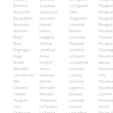
Botmeur
Guipavas
Loc-Eguiner-
Plougou
Botsorhel
Guipronvel
Saint-
Plougou
Bourg-Blanc
Guissény
Thégonnec
Plougue
Brasparts
Hanvec
Locmaria-
Plouguin
Brennilis
Henvic
Berrien
Plouhine
Brest
Huelgoat
Locmaria-
Plouider
Briec
Hôpital-
Plouzané
Plouigne
Brignogan-
Camfrout
Locmélar
Ploumog
Plage
Irvillac
Locquirec
Plounéo
Brélès
Kergloff
Locquénolé
Ménez
Bénodet
Kerlaz
Locronan
Plounéo
Camaret-sur-
Kerlouan
Loctudy
Trez
Mer
Kernilis
Locunolé
Plounév
Carantec
Kernouës
Logonna-
Plounév
Carhaix-
Kersaint-
Daoulas
Lochrist
Plouguer
Plabennec
Loperhet
Plounév
Cast
La Feuillée
Lopérec
Plourin
Châteaulin
La Forest-
Loqueffret
Plourin-l