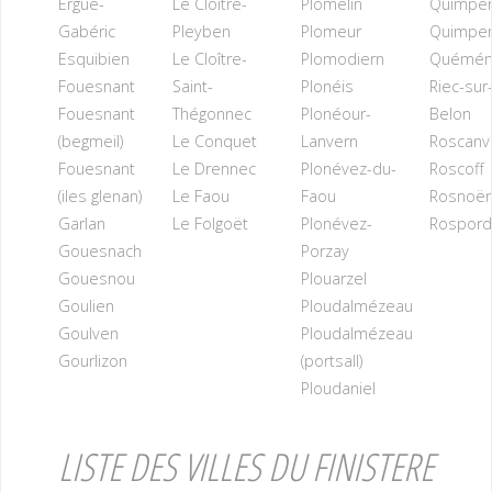
Ergué-
Le Cloître-
Plomelin
Quimpe
Gabéric
Pleyben
Plomeur
Quimper
Esquibien
Le Cloître-
Plomodiern
Quémén
Fouesnant
Saint-
Plonéis
Riec-sur
Fouesnant
Thégonnec
Plonéour-
Belon
(begmeil)
Le Conquet
Lanvern
Roscanv
Fouesnant
Le Drennec
Plonévez-du-
Roscoff
(iles glenan)
Le Faou
Faou
Rosnoë
Garlan
Le Folgoët
Plonévez-
Rospor
Gouesnach
Porzay
Gouesnou
Plouarzel
Goulien
Ploudalmézeau
Goulven
Ploudalmézeau
Gourlizon
(portsall)
Ploudaniel
LISTE DES VILLES DU FINISTERE