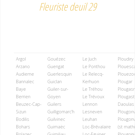
Fleuriste deuil 29
Argol
Gouézec
Le Juch
Ploudiry
Arzano
Guengat
Le Ponthou
Plouesc
Audierne
Guerlesquin
Le Relecq-
Plouezoc
Bannalec
Guiclan
Kerhuon
Plougar
Baye
Guiler-sur-
Le Tréhou
Plougas
Berrien
Goyen
Le Trévoux
Plougast
Beuzec-Cap-
Guilers
Lennon
Daoulas
Sizun
Guilligomarc’h
Lesneven
Plougonv
Bodilis
Guilvinec
Leuhan
Plougonv
Bohars
Guimaëc
Loc-Brévalaire
(st math
Bolazec
Guimiliau
Loc-Eguiner
Plougon