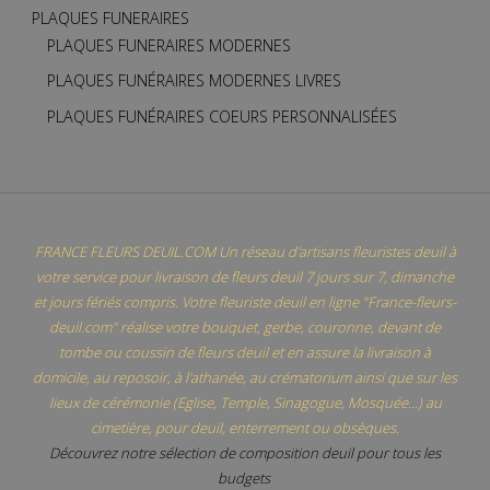
PLAQUES FUNERAIRES
PLAQUES FUNERAIRES MODERNES
PLAQUES FUNÉRAIRES MODERNES LIVRES
PLAQUES FUNÉRAIRES COEURS PERSONNALISÉES
FRANCE FLEURS DEUIL.COM Un réseau d'artisans fleuristes deuil à
votre service pour livraison de fleurs deuil 7 jours sur 7, dimanche
et jours fériés compris. Votre fleuriste deuil en ligne "France-fleurs-
deuil.com" réalise votre bouquet, gerbe, couronne, devant de
tombe ou coussin de fleurs deuil et en assure la livraison à
domicile, au reposoir, à l'athanée, au crématorium ainsi que sur les
lieux de cérémonie (Eglise, Temple, Sinagogue, Mosquée...) au
cimetière, pour deuil, enterrement ou obsèques.
Découvrez notre sélection de composition deuil pour tous les
budgets